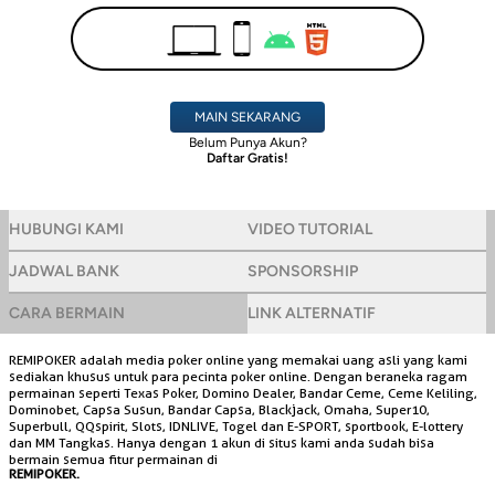
MAIN SEKARANG
Belum Punya Akun?
Daftar Gratis!
HUBUNGI KAMI
VIDEO TUTORIAL
JADWAL BANK
SPONSORSHIP
CARA BERMAIN
LINK ALTERNATIF
REMIPOKER adalah media poker online yang memakai uang asli yang kami
sediakan khusus untuk para pecinta poker online. Dengan beraneka ragam
permainan seperti Texas Poker, Domino Dealer, Bandar Ceme, Ceme Keliling,
Dominobet, Capsa Susun, Bandar Capsa, Blackjack, Omaha, Super10,
Superbull, QQspirit, Slots, IDNLIVE, Togel dan E-SPORT, sportbook, E-lottery
dan MM Tangkas. Hanya dengan 1 akun di situs kami anda sudah bisa
bermain semua fitur permainan di
REMIPOKER.